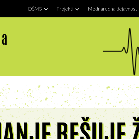
DŠMS
Projekti
Mednarodna dejavnost
ip to main content
Skip to navigat
na