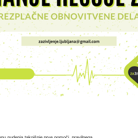
menu nudenja takojšnje prve pomoči, pravilnega