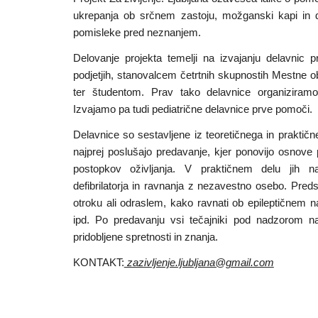
ukrepanja ob srčnem zastoju, možganski kapi in d
pomisleke pred neznanjem.
Delovanje projekta temelji na izvajanju delavnic
podjetjih, stanovalcem četrtnih skupnostih Mestne 
ter študentom. Prav tako delavnice organizira
Izvajamo pa tudi pediatrične delavnice prve pomoči.
Delavnice so sestavljene iz teoretičnega in praktičneg
najprej poslušajo predavanje, kjer ponovijo osnove
postopkov oživljanja. V praktičnem delu jih 
defibrilatorja in ravnanja z nezavestno osebo. Pre
otroku ali odraslem, kako ravnati ob epileptičnem n
ipd. Po predavanju vsi tečajniki pod nadzorom naš
pridobljene spretnosti in znanja.
KONTAKT:
zazivljenje.ljubljana@gmail.com