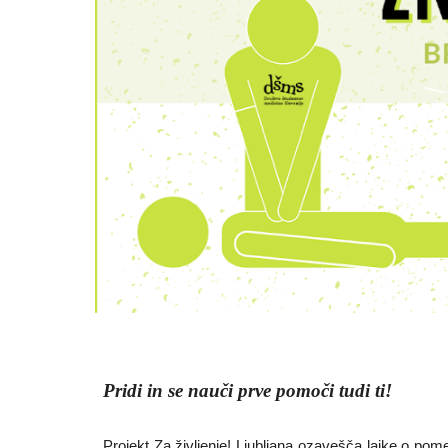
Pridi in se nauči prve pomoči tudi ti!
Projekt Za življenje! Ljubljana ozavešča laike o po