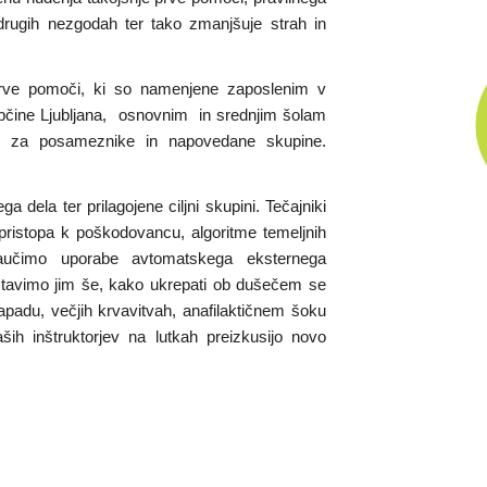
rugih nezgodah ter tako zmanjšuje strah in
 prve pomoči, ki so namenjene zaposlenim v
občine Ljubljana, osnovnim in srednjim šolam
mo za posameznike in napovedane skupine.
a dela ter prilagojene ciljni skupini. Tečajniki
 pristopa k poškodovancu, algoritme temeljnih
naučimo uporabe avtomatskega eksternega
dstavimo jim še, kako ukrepati ob dušečem se
apadu, večjih krvavitvah, anafilaktičnem šoku
ih inštruktorjev na lutkah preizkusijo novo