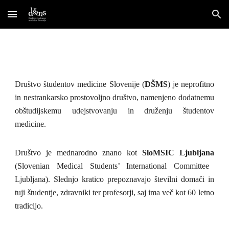
Skip to main content
Skip to navigation
Društvo študentov medicine Slovenije (
DŠMS
) je neprofitno
in nestrankarsko prostovoljno društvo, namenjeno dodatnemu
obštudijskemu udejstvovanju in druženju študentov
medicine.
Društvo je mednarodno znano kot
SloMSIC Ljubljana
(Slovenian Medical Students’ International Committee
Ljubljana). Slednjo kratico prepoznavajo številni domači in
tuji študentje, zdravniki ter profesorji, saj ima več kot 60 letno
tradicijo.