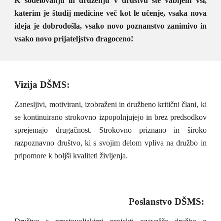
K sodelovanju in druženju v društvu ste vabljeni vsi,
katerim je študij medicine več kot le učenje, vsaka nova
ideja je dobrodošla, vsako novo poznanstvo zanimivo in
vsako novo prijateljstvo dragoceno!
Vizija DŠMS:
Zanesljivi, motivirani, izobraženi in družbeno kritični člani, ki
se kontinuirano strokovno izpopolnjujejo in brez predsodkov
sprejemajo drugačnost. Strokovno priznano in široko
razpoznavno društvo, ki s svojim delom vpliva na družbo in
pripomore k boljši kvaliteti življenja.
Poslanstvo DŠMS: