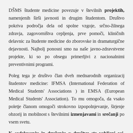
DŠMS študente medicine povezuje v
številnih
projektih,
namenjenih širši javnosti in drugim študentom. Društvo
pokriva področja dela od spolne vzgoje, srčno-žilnega
zdravja, zagovorništva cepljenja, prve pomoči, kliničnih
delavnic za študente medicine do zborovske in dramaturgične
dejavnosti. Najbolj ponosni smo na naše javno-zdravstvene
projekte, ki so po obsegu primerljivi z nacionalnimi
preventivnimi programi.
Poleg tega je društvo član dveh mednarodnih organizacij
študentov medicine: IFMSA (International Federation of
Medical Students' Associations ) in EMSA (European
Medical Students' Association). To mu omogoča, da vsako
poletje članom omogoči strokovno izpopolnjevanje, širjenje
obzorij in mobilnost s številnimi
izmenjavami
in
srečanji
po
vsem svetu.