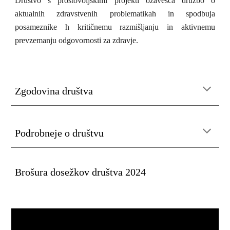
Društvo s prostovoljskimi projekti ozavešča družbo o
aktualnih zdravstvenih problematikah in spodbuja
posameznike h kritičnemu razmišljanju in aktivnemu
prevzemanju odgovornosti za zdravje.
Zgodovina društva
Podrobneje o društvu
Brošura dosežkov društva 2024